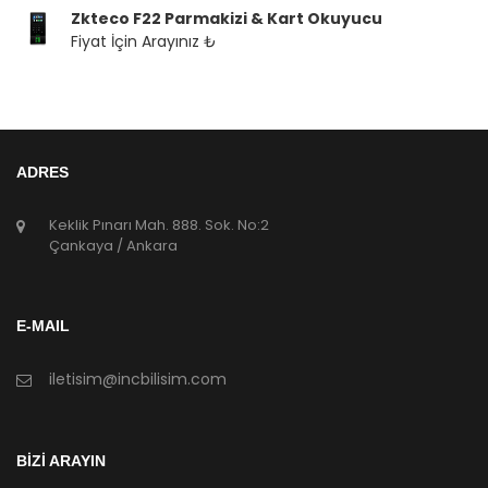
Zkteco F22 Parmakizi & Kart Okuyucu
Fiyat İçin Arayınız ₺
ADRES
Keklik Pınarı Mah. 888. Sok. No:2
Çankaya / Ankara
E-MAIL
iletisim@incbilisim.com
BİZİ ARAYIN