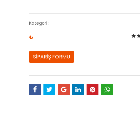
Kategori :
₺
SİPARİŞ FORMU