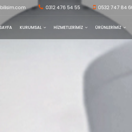
bilisim.com
0312 476 54 55
0532 747 84 6
SAYFA
KURUMSAL
HİZMETLERİMİZ
ÜRÜNLERİMİZ